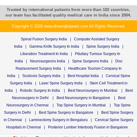
Trusted by international patients from more than 102 countries,
our team has facilitated quality medical care in India since 2004.
Copyright © 2026 www.dheerajbojwani.com All Rights Reserved.
Spinal Fusion Surgery India
|
Computer Assisted Surgery
India
|
Gamma Knife Surgery In India
|
Spine Surgery India
|
Liberation Treatment In India
|
Pituitary Tumour Surgery In
India
|
Neurosurgeons India
|
Spine Surgeons India
|
Disc
Replacement Surgery India
|
Healthcare Tourism Company In
India
|
Scoliosis Surgery India
|
Best Hospital India
|
Cervical Spine
Surgery India
|
Laser Spine Surgery India
|
Stem Cell Treatment in
India
|
Robotic Surgery In India
|
Best Neurosurgery in Mumbai
|
Best
Neurosurgery in Delhi
|
Best Neurosurgery in Bangalore
|
Best
Neurosurgery in Chennai
|
Top Spine Surgery in Mumbai
|
Top Spine
Surgery in Delhi
|
Best Spine Surgery in Bangalore
|
Best Spine Surgery
in Chennai
|
Laminectomy Surgery in Bengaluru
|
Cervical Spine Surgery
Hospitals in Chennai
|
Posterior Lumber Interbody Fusion in Bangalore