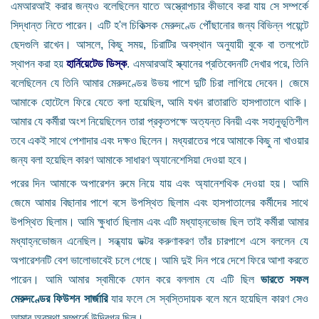
এমআরআই করার জন্যও বলেছিলেন যাতে অস্ত্রোপচার কীভাবে করা যায় সে সম্পর্কে
সিদ্ধান্ত নিতে পারেন। এটি হ'ল চিকিত্সক মেরুদণ্ডে পৌঁছানোর জন্য বিভিন্ন পয়েন্টে
ছেদগুলি রাখেন। আসলে, কিছু সময়, চিরাটির অবস্থান অনুযায়ী বুকে বা তলপেটে
স্থাপন করা হয়
হার্নিয়েটেড ডিস্ক
. এমআরআই স্ক্যানের প্রতিবেদনটি দেখার পরে, তিনি
বলেছিলেন যে তিনি আমার মেরুদণ্ডের উভয় পাশে দুটি চিরা লাগিয়ে দেবেন। জেমে
আমাকে হোটেলে ফিরে যেতে বলা হয়েছিল, আমি যখন রাতারাতি হাসপাতালে থাকি।
আমার যে কর্মীরা অংশ নিয়েছিলেন তারা প্রকৃতপক্ষে অত্যন্ত বিনয়ী এবং সহানুভূতিশীল
তবে একই সাথে পেশাদার এবং দক্ষও ছিলেন। মধ্যরাতের পরে আমাকে কিছু না খাওয়ার
জন্য বলা হয়েছিল কারণ আমাকে সাধারণ অ্যানেশেসিয়া দেওয়া হবে।
পরের দিন আমাকে অপারেশন রুমে নিয়ে যায় এবং অ্যানেশথিক দেওয়া হয়। আমি
জেমে আমার বিছানার পাশে বসে উপস্থিত ছিলাম এবং হাসপাতালের কর্মীদের সাথে
উপস্থিত ছিলাম। আমি ক্ষুধার্ত ছিলাম এবং এটি মধ্যাহ্নভোজ ছিল তাই কর্মীরা আমার
মধ্যাহ্নভোজন এনেছিল। সন্ধ্যায় ডক্টর করুণাকরণ তাঁর চারপাশে এসে বললেন যে
অপারেশনটি বেশ ভালোভাবেই চলে গেছে। আমি দুই দিন পরে দেশে ফিরে আশা করতে
পারেন। আমি আমার স্বামীকে ফোন করে বললাম যে এটি ছিল
ভারতে সফল
মেরুদণ্ডের ফিউশন সার্জারি
যার ফলে সে স্বস্তিদায়ক বলে মনে হয়েছিল কারণ সেও
আমার অবস্থা সম্পর্কে উদ্বিগ্ন ছিল।