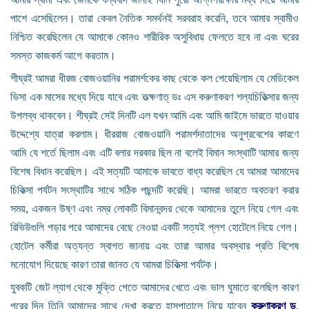
পাশে এসেছিলেন। তারা কেবল নৈতিক সমর্থনই সরবরাহ করেনি, তবে আমার স্বামীও
নিশ্চিত করেছিলেন যে আমাকে কোনও শারীরিক অসুবিধায় ফেলতে হবে না এবং ঘরের
সমস্ত কাজকর্ম আগে করতাম।
শীঘ্রই আমরা ধীরজ বোজওয়ানির পরামর্শকের কাছ থেকে কল পেয়েছিলাম যে মেডিকেল
ভিসা এক মাসের মধ্যে দিয়ে যাবে এবং তত্ক্ষণাত্ ডঃ এস করুণাকরণ শল্যচিকিত্সার জন্য
উপলব্ধ থাকবেন। শীঘ্রই সেই দিনটি এল যখন আমি এবং আমি জাইমে ভারতে যাওয়ার
উদ্দেশ্যে যাত্রা করলাম। ধীররাজ বোজওয়ানি পরামর্শদাতাদের অনুপ্রবেশের কারণে
আমি যে শর্তে ছিলাম এবং এটি বলার দরকার ছিল না বলেই বিমান সংস্থাটি আমার জন্য
বিশেষ বিধান করেছিল। এই সত্যটি আমাকে ভাবতে বাধ্য করেছিল যে আমরা আমাদের
চিকিত্সা পর্যটন সংস্থাটির সাথে সঠিক পছন্দটি করেছি। আমরা ভারতে অবতরণ করার
সময়, একজন উষ্ণ এবং নম্র লোকটি বিমানবন্দর থেকে আমাদের তুলে নিয়ে গেল এবং
রিভিউগুলি পড়ার পরে আমাদের বেছে নেওয়া একটি সত্যই প্লশ হোটেলে নিয়ে গেল।
হোটেল কর্মীরা অত্যন্ত স্বাগত জানায় এবং তারা আমার অবস্থার প্রতি বিশেষ
মনোযোগ দিয়েছে কারণ তারা জানত যে আমরা চিকিত্সা পর্যটক।
যুবকটি জেট ল্যাগ থেকে মুক্তি পেতে আমাদের খেতে এবং ভাল ঘুমাতে বলেছিল কারণ
পরের দিন তিনি আমাদের সাথে দেখা করতে হাসপাতালে নিয়ে যাবেন
করুণাকরণ ড
.