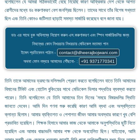
বলেছিলেন যে আমরা সঠিকভাবেই বেছে নিয়েছি কারণ আফ্রিকার দেশ থেকে আগত
রোগীদের মধ্যে ডঃ করুণাকরণ বেশ জনপ্রিয় ছিলেন। তাদের সাথে তাঁর বিশেষ সখ্যতা
ছিল এবং তিনি কোনও জটিলতা ছাড়াই সমস্ত সার্জারি করেছেন বলে জানা যায়।
ডাঃ এর সাথে বুক অবিলম্বে নিয়োগ করুন এস.করুণাকরণ এবং স্পিন সার্জারিগুলির জন্য
নিবন্ধের কোন নিখরচায় নিখরচায় মেডিকেল মতামত পান
ইমেল প্রতিবেদন পাঠান -
contact@dheerajbojwani.com
অথবা ফোন নম্বরে আমাদের পৌঁছনো- :
+91 9371770341
তিনি তাকে আমাদের ভ্রমণের দলিলগুলি প্রেরণ করতে বলেছিলেন যাতে তিনি আমাদের
বিমানের টিকিট এবং হোটেল বুকিংয়ের সাথে মেডিকেল ভিসার পদ্ধতির ব্যবস্থা করতে
পারেন। তিনি বলেছিলেন যে তিনি আমাদের তিন দিনের ’সময়ে বিষয়গুলির স্থিতি
জানতে দেবেন। আমি দিন গণনা শুরু করেছি কারণ আমি ব্যথা এবং অস্বস্তিতে
ক্লান্ত ছিলাম। আমার ব্যক্তিগত ও পেশাগত জীবন আমার অবস্থার কারণে খুব বেশি
প্রভাবিত হয়েছিল। শিক্ষক হিসাবে আমার কাজ থেকে আমাকে অনুপস্থিতির ছুটি নিতে
হয়েছিল এবং আমার বাচ্চাগুলি আমার পক্ষ থেকে অবহেলিত ছিল। যাইহোক, আমি
আমার স্বামী এবং জেমকে ধন্যবাদ জানাই যিনি পুরো অগ্নিপরীক্ষার মধ্য দিয়ে আমার