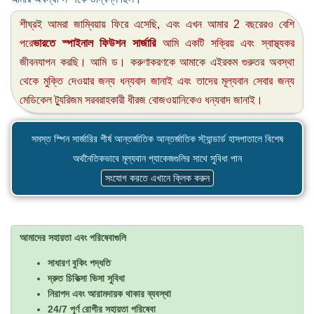
শীঘ্রই আমরা জাম্বিয়ায় ফিরে এসেছি, এবং এখন আমার 2 বছরেরও বেশি
পরে
ভারতে স্পাইনাল ফিউশন সার্জারি
আমি একটি সক্রিয় এবং স্বাস্থ্যকর
জীবনযাপন করছি। আমি ড। করুণাকরণকে আমাকে এইরকম গুরুতর অবস্থা
থেকে মুক্তি দেওয়ার জন্য ধন্যবাদ জানাই এবং তাদের মূল্যবান সেবার জন্য
মেডিকেল ট্যুরিজম সরবরাহকারী ধীরজ বোজওয়ানিকেও ধন্যবাদ জানাই।
সমস্ত স্পিন সার্জারির শীর্ষ আন্তর্জাতিক আন্তর্জাতিক স্ট্যান্ডার্ড হাসপাতালে বিশেষ
অর্থনৈতিকভাবে মূল্যবান প্যাকেজগুলির সাথে সুবিধা পান
সংযোগ করতে এখানে ক্লিক করুন
আমাদের সহায়তা এবং পরিষেবাগুলি
সাধারণ বুকিং পদ্ধতি
দ্রুত চিকিত্সা ভিসা সুবিধা
নিরাপদ এবং আরামদায়ক থাকার ব্যবস্থা
24/7 পূর্ণ রোগীর সহায়তা পরিষেবা