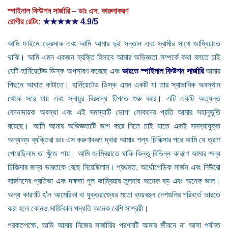
স্পাইনাল ফিউশন সার্জারি – ডাঃ এস. কারুনাকরণ
রোগীর রেটিং:
★★★★★
4.9/5
আমি ফাইমে ক্রেসাক এবং আমি আমার দুই সন্তান এবং স্বামীর সাথে জাম্বিয়াতে
থাকি। আমি এমন একজন ব্যক্তি হিসাবে আমার অভিজ্ঞতা সম্পর্কে কথা বলতে চাই
যেটি হার্নিয়েটেড ডিস্ক অপসারণ করেছে এবং
ভারতে স্পাইনাল ফিউশন সার্জারি
আমার
পিছনে আঘাত কাটাতে। হার্নিয়েটেড ডিস্ক এমন একটি যা তার স্বাভাবিক অবস্থান
থেকে সরে যায় এবং স্নায়ুর বিরুদ্ধে টিপতে শুরু করে। এটি একটি অত্যন্ত
বেদনাদায়ক অবস্থা এবং এই সমস্যাটি ভোগা লোকদের প্রতি আমার সহানুভূতি
রয়েছে। আমি আমার অভিজ্ঞতাটি ভাগ করে নিতে চাই যাতে একই সমস্যাযুক্ত
অন্যান্য ব্যক্তিরা ডাঃ এস করুণাকরণ দ্বারা আমার শল্য চিকিত্সার পরে আমি যে ত্রাণ
পেয়েছিলাম তা খুঁজে পায়। আমি জাম্বিয়াতে থাকি কিন্তু বিভিন্ন কারণে আমার শল্য
চিকিত্সার জন্য ভারতকে বেছে নিয়েছিলাম। প্রথমত, অর্থোপেডিক সার্জন এবং নিউরো
সার্জনদের প্রতিভা এবং দক্ষতা পুল জাম্বিয়ার তুলনায় অনেক বড় এবং অনেক ভাল।
অন্য কারণটি হ'ল আমেরিকা বা যুক্তরাজ্যের মতো ব্যয়বহুল দেশগুলির পরিবর্তে ভারতে
করা হলে কোনও সার্জিকাল পদ্ধতি অনেক বেশি সাশ্রয়ী।
প্রকৃতপক্ষে, আমি আমার নিজের সার্জারির প্রশ্নটি আমার জীবনে না আসা পর্যন্ত