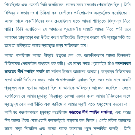
গিয়েছিলাম এবং যেমনটি তিনি বলেছিলেন, তাদের সবার চমৎকার প্রোফাইল ছিল। তিনি
বিভিন্ন ডাক্তার দ্বারা চিকিত্সা করা রোগীদের পর্যালোচনাও অন্তর্ভুক্ত করেছিলেন।
আমরা তাকে একটি দিনের সময় চেয়েছিলাম যাতে আমরা শান্তিতে সিদ্ধান্ত নিতে
পারি। তিনি বলেছিলেন যে আমাদের প্রয়োজনীয় সময়টি আমরা নিতে পারি তবে
আমাদের তাড়াহুড়ো করা উচিত কারণ হার্নিয়েটেড ডিস্কের কারণে যদি স্নায়ুর ক্ষতি হয়
তবে তা ভবিষ্যতে আমার স্বাস্থ্যের জন্য ক্ষতিকারক হবে।
আমরা বলেছিলাম আমরা শীঘ্রই উত্তর দেব এবং তাত্ক্ষণিকভাবে আমরা তিনজনই
চিকিত্সকের প্রোফাইল অধ্যয়ন শুরু করি। এর মধ্যে সবার প্রোফাইল the
করুণাকরণ
ভারতের শীর্ষ স্পাইন সার্জন ডা
সর্বনাশ হিসাবে আমাদের আঘাত। অন্যান্য চিকিত্সকের
মতো একটি জিনিসের জন্য, তার শংসাপত্রগুলি দুর্দান্ত ছিল, তবে তার সাথে একটি
প্রফুল্ল এবং মনোরম আচরণ ছিল যা আমাকে অবিলম্বে আবেদন করেছিল। জেমে
বলেছিলেন যে আমার চূড়ান্ত সিদ্ধান্ত নেওয়া দরকার কারণ আমার চিকিত্সকের সাথে
স্বাচ্ছন্দ্য বোধ করা উচিত এবং জাইমে বা আমার স্বামী এতে হস্তক্ষেপ করবেন না।
আমি ডঃ করুণাকরণকে চূড়ান্ত করেছিলাম
ভারতের শীর্ষ স্পাইন সার্জনরা
, এবং পরের
দিন আমরা ধীরজ বোজওয়ানি কনসালট্যান্ট নাম্বারে কল দিলাম। একই মহিলা আমাদের
ডাকে সাড়া দিয়েছিল এবং আমরা তাকে আমাদের পছন্দ সম্পর্কিত বলেছি। তিনি