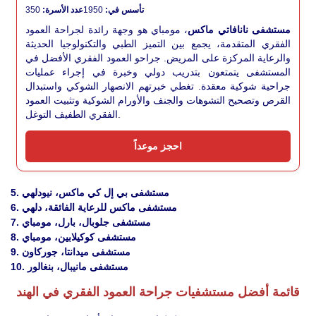
تأسس في:
1950
عدد الأسرة:
350
مستشفى نانافاتي ماكس
، مومباي هو وجهة رائدة لجراحة العمود
الفقري المتقدمة، يجمع بين التميز الطبي والتكنولوجيا الحديثة
والرعاية المركزة على المريض. جراحو العمود الفقري الأفضل في
المستشفى يتمتعون بتدريب دولي وخبرة في إجراء عمليات
جراحية شوكية معقدة. تغطي خبرتهم الانصهار الشوكي واستبدال
القرص وتصحيح التشوهات والجنف والأورام الشوكية وتثبيت العمود
الفقري الطفيف التوغل.
احجز موعداً
5. مستشفى بي إل كي ماكس، نيودلهي
6. مستشفى ماكس للرعاية الفائقة، دلهي
7. مستشفى جلوبال، بارل، مومباي
8. مستشفى كوكيلابين، مومباي
9. مستشفى ميدانتا، جوركاون
10. مستشفى مانيبال، بنغالور
قائمة أفضل مستشفيات جراحة العمود الفقري في الهند