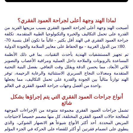
لماذا الهند وجهة أعلى لجراحة العمود الفقري؟
أصبحت الهند وجهة أعلى لجراحة العمود الفقري بسبب مزيجها الفريد من
القدرة على تحمل التكاليف والخبرة والتكنولوجيا الطبية المتقدمة. تكلفة
جراحة العمود الفقري في الهند أقل بكثير - غالباً ما تكون أقل بنسبة 70-
80٪ من الدول الغربية - مع الحفاظ على معايير السلامة والجودة الدولية.
تم تجهيز المستشفيات الهندية بأحدث التقنيات، بما في ذلك الأنظمة
المساعدة بالروبوتات والملاحة داخل العملية ومراقبة الأعصاب والتصوير
ثلاثي الأبعاد، مما يحسن الدقة ويقلل وقت التعافي. بفضل البنية التحتية
المتقدمة ومعدلات النجاح السريري الاستثنائية والرعاية الرحيمة، توفر
الهند توازناً مثالياً بين الجودة والقدرة على تحمل التكاليف، مما يجعلها
واحدة من أفضل وجهات جراحة العمود الفقري في العالم.
أنواع جراحات العمود الفقري التي يتم إجراؤها بشكل
شائع
تشمل جراحات العمود الفقري مجموعة متنوعة من الإجراءات الموجهة
لمعالجة حالات العمود الفقري المختلفة، كل منها مصمم خصيصاً لاحتياجات
المريض المحددة. أحد أكثر الأنواع شيوعاً هو الانصهار الشوكي، والذي
ينطوي على انضمام فقرتين أو أكثر للقضاء على الحركة في الجزء المؤلم