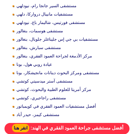
مستشفى السير جانجا رام، نيودلهي
مستشفيات مانيبال درواركا، دلهي
مستشفى فورتيس، شاليمار باغ، نيودلهي
مستشفى هوسمات، بنغالور
مستشفيات بي جي إس جليناغلز جلوبال، بنغالور
مستشفى سبارش، بنغالور
مركز الأدمغة لجراحة العمود الفقري، بنغالور
عيادة روبي هول، بونا
مستشفى ومركز البحوث دينانات مانجيشكار، بونا
مستشفى آستر ميدسيتي كوتشي
مركز أمريتا للعلوم الطبية والبحوث، كوتشي
مستشفى راجاجيري، كوتشي
أفضل مستشفيات العمود الفقري في كويمباتور
مستشفى كيمز، حيدر أباد
أفضل مستشفى جراحة العمود الفقري في الهند:
انقر هنا