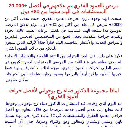
20,000+ مريض بالعمود الفقري تم علاجهم في أفضل
المستشفيات في الهند سنوياً من 80+ دول
أصبحت الهند وجهة بارزة لجراحة العمود الفقري، حيث تجذب أكثر من
20000+ مريض كل عام من أكثر من 80+ دول. يؤكد تدفق المرضى
الدوليين هذا سمعة الهند المتنامية في تقديم الرعاية الطبية عالية الجودة
وتقنيات جراحية متقدمة. يجعل الجمع بين المتخصصين الصحيين الماهرين
والمرافق الحديثة والأسعار التنافسية الهند خياراً جذاباً لأولئك الذين يسعون
للعلاج من حالات العمود الفقري.
علاوة على ذلك، فإن العدد المتزايد من النتائج الناجحة والتقييمات الإيجابية
للمرضى يساهم في بناء الثقة بين المرضى المحتملين الذين يفكرون في
السفر الطبي لجراحة العمود الفقري. نتيجة لذلك، لا تُعترف بالهند فقط
بخبرتها الطبية ولكن أيضاً بالتزامها بتقديم رعاية شاملة تلبي احتياجات
سكان متنوعين.
لماذا مجموعة الدكتور ضياء رج بوجواني لأفضل جراحة
العمود الفقري؟
منذ اليوم الذي وجدت فيه استشارات الدكتور ضياء رج بوجواني وجودها،
كانت تتطلع إلى تقديم أفضل خدمة لمرضاها من خلال التعاون مع أفضل
جراحي العمود الفقري والمستشفيات في 12 مدينة كبرى في الهند تشمل
دلهي وممبي وتشيناي وبنغالور وغوا وكيرالا وغيرها. حتى الآن أسست