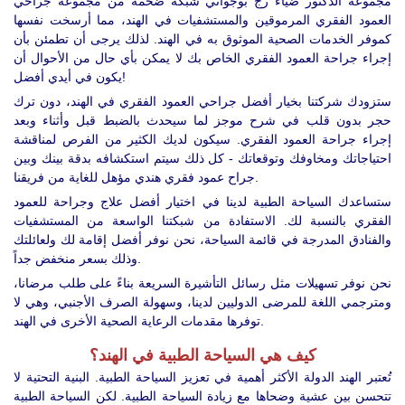
مجموعة الدكتور ضياء رج بوجواني شبكة ضخمة من مجموعة جراحي
العمود الفقري المرموقين والمستشفيات في الهند، مما أرسخت نفسها
كموفر الخدمات الصحية الموثوق به في الهند. لذلك يرجى أن تطمئن بأن
إجراء جراحة العمود الفقري الخاص بك لا يمكن بأي حال من الأحوال أن
يكون في أيدي أفضل!
ستزودك شركتنا بخيار أفضل جراحي العمود الفقري في الهند، دون ترك
حجر بدون قلب في شرح موجز لما سيحدث بالضبط قبل وأثناء وبعد
إجراء جراحة العمود الفقري. سيكون لديك الكثير من الفرص لمناقشة
احتياجاتك ومخاوفك وتوقعاتك - كل ذلك سيتم استكشافه بدقة بينك وبين
جراح عمود فقري هندي مؤهل للغاية من فريقنا.
ستساعدك السياحة الطبية لدينا في اختيار أفضل علاج وجراحة للعمود
الفقري بالنسبة لك. الاستفادة من شبكتنا الواسعة من المستشفيات
والفنادق المدرجة في قائمة السياحة، نحن نوفر أفضل إقامة لك ولعائلتك
وذلك بسعر منخفض جداً.
نحن نوفر تسهيلات مثل رسائل التأشيرة السريعة بناءً على طلب مرضانا،
ومترجمي اللغة للمرضى الدوليين لدينا، وسهولة الصرف الأجنبي، وهي لا
توفرها مقدمات الرعاية الصحية الأخرى في الهند.
كيف هي السياحة الطبية في الهند؟
تُعتبر الهند الدولة الأكثر أهمية في تعزيز السياحة الطبية. البنية التحتية لا
تتحسن بين عشية وضحاها مع زيادة السياحة الطبية. لكن السياحة الطبية