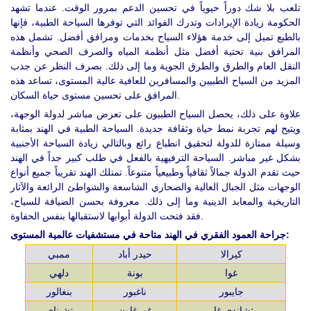
تلعب بلا شك دوراً حيوياً في تحسين الدعم بمرور الوقت. عندما تشهد
الحكومة زيادة الإيرادات وتدرك الفوائد التي توفرها السياحة الطبية، فإنها
بالطبع تميل إلى خدمة هؤلاء السياح بخدمات ومرافق أفضل. تشمل هذه
المرافق بنية تحتية أفضل مثل أنظمة المياه والصرف الصحي وأنظمة
النقل العام والطرق والطرق الجوية وما إلى ذلك. بصرف النظر عن جذب
المزيد من السياح الطبيين والمسافرين للعافية عالية المستوى، تساعد هذه
المرافق على تحسين مستوى حياة السكان.
علاوة على ذلك، يحصل السياح الطبيون على تعرض مباشر لدولة الوجهة،
ويتيح لهم تجربة نمط حياة وثقافة جديدة. السياحة الطبية في الهند بمثابة
وسيلة ممتازة للدولة لتحقيق انطباع رائع وبالتالي زيادة السياحة الأجنبية
بشكل غير مباشر. السياحة الترفيهية بالفعل في طلب كبير جداً في الهند
حيث تقدم الدولة جمالاً ثقافياً وطبيعياً متنوعاً. تمتلك الهند تقريباً جميع أنواع
الوجهات مثل الجبال العالية والصحاري الشاسعة والشواطئ الرائعة والآثار
التاريخية والمعابد الدينية وما إلى ذلك. معروفة بحسن الضيافة للسياح،
فقد فتحت الدولة أبوابها لاستقبالها بنفس الحفاوة.
جراحة العمود الفقري في الهند متاحة في مستشفيات عالمية المستوى:
كيرالا
حيدر أباد
ممبي
غوا
بونة
دلهي
جايبور
ناغبور
بنغالور
تشاندي غار
غورغاون
تشيناي