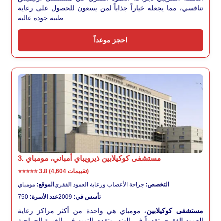
تنافسي، مما يجعله خياراً جذاباً لمن يسعون للحصول على رعاية
طبية جودة عالية.
احجز موعداً
3. مستشفى كوكيلابين ذيرويباي أمباني، مومباي
3.8 (4,604 تقييمات)
⭐⭐⭐⭐⭐
التخصص:
جراحة الأعصاب ورعاية العمود الفقري
الموقع:
مومباي
تأسس في:
2009
عدد الأسرة:
750
مستشفى كوكيلابين
، مومباي هي واحدة من أكثر مراكز رعاية
العمود الفقري تقدماً في الهند، وتقدم التميز في الخبرة الجراحية