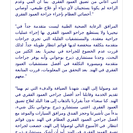
أنني أعاني من تضيق العمود الفقري. بما أن ألمي وعدم
الراحة لم يكونا يستجيبان لأي دواء أو علاج طبيعي، أوصاني
أخصائي العظام بإجراء جراحة العمود الفقري."
"المرافق الرعاية الصحية الطبية ليست متقدمة جداً في
نيجيريا ولا يستطيع جراحو العمود الفقري بها إجراء عمليات
جراحية معقدة، والمستشفيات القليلة التي تجري جراحات
متقدمة بتكلفة منخفضة لديها قوائم انتظار طويلة جداً. لذلك
قررت عدم الخضوع للجراحة في نيجيريا. بعد الكثير من
البحث، وجدنا مستشاري ذيرج بوجواني وأنه يوفر جراحات
متقدمة وميسورة التكلفة في أفضل مستشفيات العمود
الفقري في الهند. بعد التحقق من المعلومات، قررت المتابعة
معهم."
"عند وصولنا إلى الهند، شهدنا الضيافة والدفء التي تم بهما
تقديم الخدمة وقابلنا أحد أفضل جراحي العمود الفقري في
الهند. كنا سعداء جداً بقرارنا بالذهاب إلى هذا البلد لعلاج تضيق
العمود الفقري. اعتنى مستشارو ذيرج بوجواني بكل شيء،
بدءاً من تأشيرتنا وحجز الفندق ومرافق السيارات والموعد مع
أفضل جراحي العمود الفقري العظام في الهند بدون قوائم
انتظار. في الأسبوع التالي لوصولنا إلى الهند، خضعت لجراحة
تضيق العمود الفقري في الهند. أود أن أشكر مستشاري ذيرج