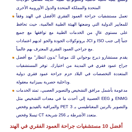
المتحدة والمملكة المتحدة والدول الأوروبية الأخرى
تعمل مستشفيات جراحة العمود الفقري الأفضل في الهند وفقاً
للمعايير الدولية التي وضعتها الهيئة الطبية العالمية، حيث تحافظ
على مستوى عالٍ من الخدمات الطبية مع توافقها مع جميع
بروتوكولات الجودة والجو. لديهم اعتمادات JCI و ISO جنباً إلى جنب
مع جراحي العمود الفقري المعترف بهم عالمياً.
يقدم مستشارو ذيرج بوجواني لك موعداً "بدون انتظار" مع أفضل
جراح عمود فقري في المدينة من اختيارك. توفر المستشفيات
المتعددة التخصصات في البلاد حزم جراحة عمود فقري دولية
وداخلية حصرية بميزانية معقولة.
مدعومة بأشمل مرافق التشخيص والتصوير العصبي، تمتد الخدمات
العصبية إلى أحدث ما في معدات التشخيص مثل EEG و ENMG
والمراقبة بالفيديو وفحص PET والتصوير بالرنين المغناطيسي بـ 3
تيسلا وفحص CT متعدد الأشرطة بـ 256 شريحة.
أفضل 10 مستشفيات جراحة العمود الفقري في الهند