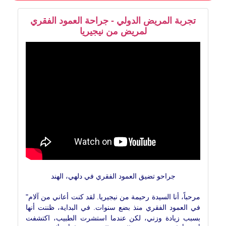
تجربة المريض الدولي - جراحة العمود الفقري
لمريض من نيجيريا
جراحو تضيق العمود الفقري في دلهي، الهند
"مرحباً، أنا السيدة رحيمة من نيجيريا. لقد كنت أعاني من آلام
في العمود الفقري منذ بضع سنوات. في البداية، ظننت أنها
بسبب زيادة وزني، لكن عندما استشرت الطبيب، اكتشفت