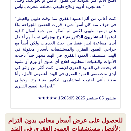
أصبح الألم أكثر عدوانية في غضون عامين أو نحو ذلك، وحتى
بعد تجربة أدوية وعلاج طبيعي مختلفة شعرت باليأس."
"كنت أعاني من ألم العمود الفقري منذ وقت طويل والعيش
في خوف منه كان أسوأ شيء. قررت الخضوع للجراحة بناءً
على توصية طبيبي لكنني لم أتمكن من جمع أموال كافية
لدعمها.
استشاريون الدكتور ضياء رج بوجواني
ثبت أنهم أفضل
أيدي مساعدة ليس فقط من حيث الخدمات ولكن أيضاً مع
جراحي العمود الفقري والمستشفيات بأسعار معقولة في
الهند. مستشفى العمود الفقري في الهند مجهز جيداً بأحدث
الأدوات والتقنيات المطلوبة لعلاج أي عدوى أو ورم أو تشوه
قد يحدث في العمود الفقري للإنسان. كنت أكثر من واثق في
أيدي متخصصي العمود الفقري في الهند. أعطوني الأمل، وأنا
سعيد بأنني اخترت استشاريي الدكتور ضياء رج بوجواني
لجراحة العمود الفقري."
★★★★★ منشور
05 سبتمبر 2025 15:05:05
للحصول على عرض أسعار مجاني بدون التزام
لأفضل مستشفيات العمود الفقري في الهند: