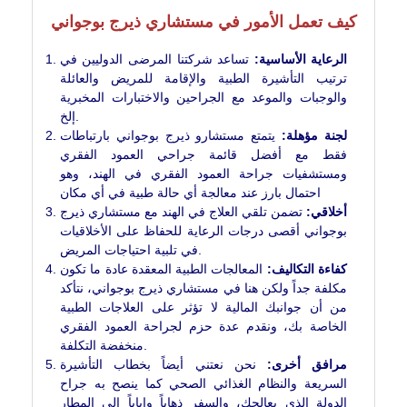
كيف تعمل الأمور في مستشاري ذيرج بوجواني
الرعاية الأساسية:
تساعد شركتنا المرضى الدوليين في
ترتيب التأشيرة الطبية والإقامة للمريض والعائلة
والوجبات والموعد مع الجراحين والاختبارات المخبرية
إلخ.
لجنة مؤهلة:
يتمتع مستشارو ذيرج بوجواني بارتباطات
فقط مع أفضل قائمة جراحي العمود الفقري
ومستشفيات جراحة العمود الفقري في الهند، وهو
احتمال بارز عند معالجة أي حالة طبية في أي مكان
أخلاقي:
تضمن تلقي العلاج في الهند مع مستشاري ذيرج
بوجواني أقصى درجات الرعاية للحفاظ على الأخلاقيات
في تلبية احتياجات المريض.
كفاءة التكاليف:
المعالجات الطبية المعقدة عادة ما تكون
مكلفة جداً ولكن هنا في مستشاري ذيرج بوجواني، نتأكد
من أن جوانبك المالية لا تؤثر على العلاجات الطبية
الخاصة بك، ونقدم عدة حزم لجراحة العمود الفقري
منخفضة التكلفة.
مرافق أخرى:
نحن نعتني أيضاً بخطاب التأشيرة
السريعة والنظام الغذائي الصحي كما ينصح به جراح
الدولة الذي يعالجك، والسفر ذهاباً وإياباً إلى المطار