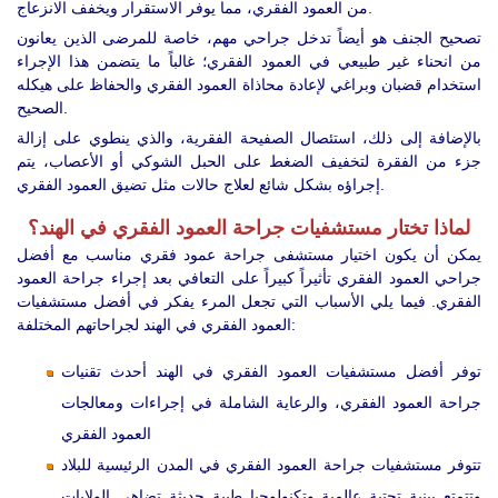
من العمود الفقري، مما يوفر الاستقرار ويخفف الانزعاج.
تصحيح الجنف هو أيضاً تدخل جراحي مهم، خاصة للمرضى الذين يعانون
من انحناء غير طبيعي في العمود الفقري؛ غالباً ما يتضمن هذا الإجراء
استخدام قضبان وبراغي لإعادة محاذاة العمود الفقري والحفاظ على هيكله
الصحيح.
بالإضافة إلى ذلك، استئصال الصفيحة الفقرية، والذي ينطوي على إزالة
جزء من الفقرة لتخفيف الضغط على الحبل الشوكي أو الأعصاب، يتم
إجراؤه بشكل شائع لعلاج حالات مثل تضيق العمود الفقري.
لماذا تختار مستشفيات جراحة العمود الفقري في الهند؟
يمكن أن يكون اختيار مستشفى جراحة عمود فقري مناسب مع أفضل
جراحي العمود الفقري تأثيراً كبيراً على التعافي بعد إجراء جراحة العمود
الفقري. فيما يلي الأسباب التي تجعل المرء يفكر في أفضل مستشفيات
العمود الفقري في الهند لجراحاتهم المختلفة:
توفر أفضل مستشفيات العمود الفقري في الهند أحدث تقنيات
جراحة العمود الفقري، والرعاية الشاملة في إجراءات ومعالجات
العمود الفقري
تتوفر مستشفيات جراحة العمود الفقري في المدن الرئيسية للبلاد
وتتمتع ببنية تحتية عالمية وتكنولوجيا طبية حديثة تضاهي الولايات