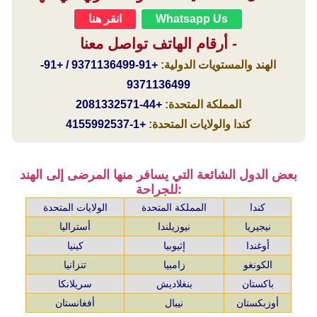
Whatsapp Us
انقر هنا
أرقام الهاتف تواصل معنا -
الهند والمستويات الدولية:
+91-9371136499 / +91-
9371136499
المملكة المتحدة:
+44-2081332571
كندا والولايات المتحدة:
+1-4155992537
بعض الدول الشائعة التي يسافر منها المرضى إلى الهند
للجراحة:
كندا
المملكة المتحدة
الولايات المتحدة
نيجيريا
نيوزيلندا
أستراليا
أوغندا
إثيوبيا
كينيا
الكونغو
زامبيا
تنزانيا
باكستان
بنغلاديش
سريلانكا
أوزبكستان
نيبال
أفغانستان