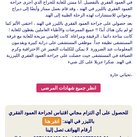
في العمود الفقري بالتفصيل. أنا ممتن للغاية للجراح الذي أجرى جراحة
العمود الفقري بالليزر في الهند ، وقد قام بعمل ممتاز وأيضًا إلى ديراج
بوجواني للاستشارات لهذه الرحلة الطبية إلى الهند.
بعد حصولي على جراحة العمود الفقري بالليزر في الهند ، اختفى الألم كما
لو لم يكن هناك أبدًا !! جميع الممرضات والأطباء العاملين يقظون للغاية ؛
كانت متاحة دائما ، الرقيقة ومراعاة. كانت إقامتي مريحة للغاية مع غرفة
المستشفى نظيفة جداً. موظفي المستشفى على دراية كبيرة ويقدمون
المعلومات عند الضرورة. لا يمكن للكلمات التعبير عن الاحترافية وكرم
الضيافة في المستشفى حيث حصلت على جراحة العمود الفقري الليزرية
في الهند. شكرا جزيلا على كل شيء.
تحياتي حارة،
انظر جميع شهادات المرضى
للحصول على أي التزام مجاني اقتباس لجراحة العمود الفقري
بالليزر في الهند:
انقر هنا
أرقام الهواتف تصل إلينا