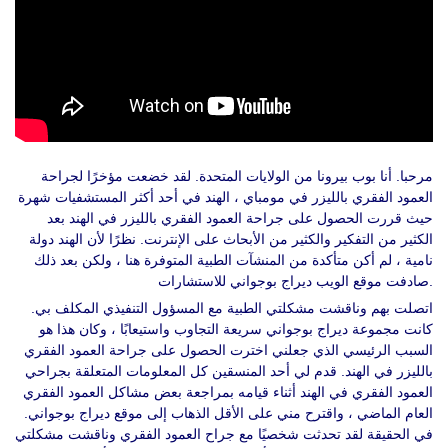
مرحبا. أنا بوب بيرونا من الولايات المتحدة. لقد خضعت مؤخرًا لجراحة
العمود الفقري بالليزر في مومباي ، الهند في أحد أكثر المستشفيات شهرة
حيث قررت الحصول على جراحة العمود الفقري بالليزر في الهند بعد
الكثير من التفكير والكثير من الأبحاث على الإنترنت. نظرًا لأن الهند دولة
نامية ، لم أكن متأكدة من المنشآت الطبية المتوفرة هنا ، ولكن بعد ذلك
صادفت موقع الويب ديراج بوجواني للاستشارات.
اتصلت بهم وناقشت مشكلتي الطبية مع المسؤول التنفيذي المكلف بي.
كانت مجموعة ديراج بوجواني سريعة التجاوب واستيعابًا ، وكان هذا هو
السبب الرئيسي الذي جعلني اخترت الحصول على جراحة العمود الفقري
بالليزر في الهند. قدم لي أحد المنسقين كل المعلومات المتعلقة بجراحي
العمود الفقري في الهند أثناء قيامه بمراجعة بعض مشاكل العمود الفقري
العام الماضي ، واقترح مني على الأقل الذهاب إلى موقع ديراج بوجواني.
في الحقيقة لقد تحدثت شخصيًا مع جراح العمود الفقري وناقشت مشكلتي