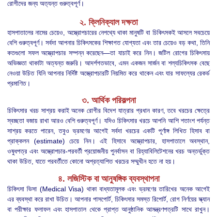
রোগীদের জন্য অত্যন্ত গুরুত্বপূর্ণ।
২. ক্লিনিক্যাল দক্ষতা
হাসপাতালের নামের চেয়েও, অস্ত্রোপচারের নেপথ্যে থাকা মানুষটি বা চিকিৎসকই আসলে সবচেয়ে
বেশি গুরুত্বপূর্ণ। সর্বদা আপনার চিকিৎসকের শিক্ষাগত যোগ্যতা এবং তার চেয়েও বড় কথা, তিনি
কতগুলো সফল অস্ত্রোপচার সম্পন্ন করেছেন—তা যাচাই করে নিন। জটিল রোগের চিকিৎসায়
অভিজ্ঞতা থাকাটা অত্যন্ত জরুরি। আদর্শগতভাবে, এমন একজন সার্জন বা শল্যচিকিৎসক বেছে
নেওয়া উচিত যিনি আপনার নির্দিষ্ট অস্ত্রোপচারটি নিয়মিত করে থাকেন এবং যার সাফল্যের রেকর্ড
প্রমাণিত।
৩. আর্থিক পরিকল্পনা
চিকিৎসার খরচ সাশ্রয় করাই অনেক রোগীর বিদেশ যাত্রার প্রধান কারণ, তবে খরচের ক্ষেত্রে
স্বচ্ছতা বজায় রাখা আরও বেশি গুরুত্বপূর্ণ। যদিও চিকিৎসার খরচে আপনি আশি শতাংশ পর্যন্ত
সাশ্রয় করতে পারেন, তবুও ভ্রমণের আগেই সর্বদা খরচের একটি পূর্ণাঙ্গ লিখিত হিসাব বা
প্রাক্কলন (estimate) চেয়ে নিন। এই হিসাবে অস্ত্রোপচার, হাসপাতালে অবস্থান,
ওষুধপত্র এবং অস্ত্রোপচার-পরবর্তী প্রয়োজনীয় পুনর্বাসন বা রিহ্যাবিলিটেশনের খরচ অন্তর্ভুক্ত
থাকা উচিত, যাতে পরবর্তীতে কোনো অপ্রত্যাশিত খরচের সম্মুখীন হতে না হয়।
৪. লজিস্টিক বা আনুষঙ্গিক ব্যবস্থাপনা
চিকিৎসা ভিসা (Medical Visa) থাকা বাধ্যতামূলক এবং ভ্রমণের তারিখের অনেক আগেই
এর ব্যবস্থা করে রাখা উচিত। আপনার পাসপোর্ট, চিকিৎসার সমস্ত রিপোর্ট, রোগ নির্ণয়ের স্ক্যান
বা পরীক্ষার ফলাফল এবং হাসপাতাল থেকে প্রাপ্ত আনুষ্ঠানিক আমন্ত্রণপত্রটি সাথে রাখুন।