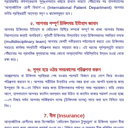
প্রয়োজনীয় নথিপত্রগুলো সুশৃঙ্খলভাবে গুছিয়ে রাখলে ভারতে পৌঁছানোর পর হাসপাতালের
'আন্তর্জাতিক রোগী বিভাগ'-এ (International Patient Department) আপনার
ভর্তির প্রক্রিয়াটি অত্যন্ত মসৃণ ও ঝামেলামুক্ত হবে।
৫. আপনার সম্পূর্ণ চিকিৎসার ইতিহাস জানান
আপনার চিকিৎসার ইতিহাস বা মেডিকেল হিস্ট্রি সম্পর্কে সম্পূর্ণ সৎ থাকা আপনার নিজের
নিরাপত্তার জন্যই অপরিহার্য। পূর্ববর্তী চিকিৎসার বিস্তারিত তথ্য চিকিৎসকদের সমন্বিত দলকে
(multidisciplinary team) আপনার কেসটি গভীরভাবে পর্যালোচনা করতে এবং চিকিৎসার
সবচেয়ে কার্যকর পদ্ধতিটি পরিকল্পনা করতে সহায়তা করে। এই ধরনের পূর্বপ্রস্তুতি ভারতে
পৌঁছানোর পর প্রাথমিক মূল্যায়নের সময় কোনো অপ্রত্যাশিত পরিস্থিতির উদ্ভব হওয়া থেকে
রক্ষা করে।
৬. সুস্থ হয়ে ওঠার সময়কালের পরিকল্পনা করুন
অস্ত্রোপচার বা চিকিৎসা প্রক্রিয়া শেষ হওয়ার পরপরই বিমানে চড়ে দেশে ফিরে যাওয়ার
পরিকল্পনা করবেন না। আপনার শারীরিক উন্নতির ওপর নজর রাখা এবং আপনি ভ্রমণের জন্য
উপযুক্ত কি না—তা নিশ্চিত করার জন্য চিকিৎসকদের পর্যাপ্ত সময় প্রয়োজন। বাড়ি ফেরার
আগে, হাসপাতালে আপনার কতদিন অবস্থান করা উচিত বা কতদিন থাকার পরামর্শ দেওয়া হচ্ছে
—সে বিষয়ে সর্বদা আপনার সার্জিক্যাল দলের (চিকিৎসক দলের) সাথে কথা বলে নিশ্চিত হয়ে
নিন।
7. বীমা (Insurance)
আন্তর্জাতিক রোগীদের জন্য বিশেষায়িত 'মেডিকেল ট্রাভেল ইন্স্যুরেন্স' বা চিকিৎসা ভ্রমণ বীমা
গ্রহণ করার জন্য জোরালো পরামর্শ দেওয়া হয়। নিশ্চিত করুন যে আপনার বীমা পলিসির আওতায়