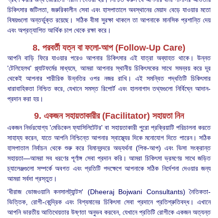
চিকিৎসার জটিলতা, জরুরিকালীন সেবা এবং হাসপাতালে অবস্থানের মেয়াদ বেড়ে যাওয়ার মতো
বিষয়গুলো অন্তর্ভুক্ত রয়েছে। সঠিক বীমা সুরক্ষা থাকলে তা আপনাকে মানসিক প্রশান্তি দেয়
এবং অপ্রত্যাশিত আর্থিক চাপ থেকে রক্ষা করে।
8. পরবর্তী যত্ন বা ফলো-আপ (Follow-Up Care)
আপনি বাড়ি ফিরে যাওয়ার পরেও আপনার চিকিৎসার এই যাত্রা অব্যাহত থাকে। উন্নত
'টেলিহেলথ' প্ল্যাটফর্মের মাধ্যমে, আমরা আপনার স্থানীয় চিকিৎসকের সাথে সমন্বয় করে দূর
থেকেই আপনার শারীরিক উন্নতির ওপর নজর রাখি। এই সমন্বিত পদ্ধতিটি চিকিৎসার
ধারাবাহিকতা নিশ্চিত করে, যেখানে সমস্ত রিপোর্ট এবং হালনাগাদ তথ্যগুলো নির্বিঘ্নে আদান-
প্রদান করা হয়।
9. একজন সহায়তাকারীর (Facilitator) সহায়তা নিন
একজন নির্ভরযোগ্য 'মেডিকেল ফ্যাসিলিটেটর' বা সহায়তাকারী পুরো প্রক্রিয়াটি পরিচালনা করতে
সাহায্য করেন, যাতে আপনি নিশ্চিন্তে আপনার স্বাস্থ্যের দিকে মনোযোগ দিতে পারেন। সঠিক
হাসপাতাল নির্বাচন থেকে শুরু করে বিমানবন্দরে অভ্যর্থনা (পিক-আপ) এবং ভিসা সংক্রান্ত
সহায়তা—আমরা সব ধরণের পূর্ণাঙ্গ সেবা প্রদান করি। আমরা চিকিৎসা ভ্রমণের সাথে জড়িত
চ্যালেঞ্জগুলো সম্পর্কে অবগত এবং প্রতিটি পদক্ষেপে আপনাকে সঠিক নির্দেশনা দেওয়ার জন্য
আমরা সর্বদা প্রস্তুত।
'ধীরাজ ভোজওয়ানি কনসালট্যান্টস' (Dheeraj Bojwani Consultants) নৈতিকতা-
ভিত্তিক, রোগী-কেন্দ্রিক এবং বিশ্বমানের চিকিৎসা সেবা প্রদানে প্রতিশ্রুতিবদ্ধ। এখানে
আপনি ভারতীয় আতিথেয়তার উষ্ণতা অনুভব করবেন, যেখানে প্রতিটি রোগীকে একজন অত্যন্ত