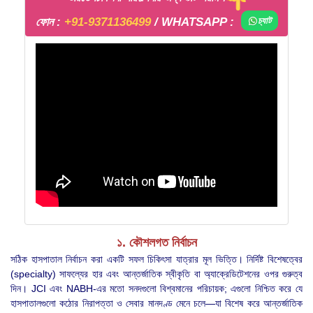
ফোন :
+91-9371136499
/ WHATSAPP :
চ্যাট
১. কৌশলগত নির্বাচন
সঠিক হাসপাতাল নির্বাচন করা একটি সফল চিকিৎসা যাত্রার মূল ভিত্তি। নির্দিষ্ট বিশেষত্বের
(specialty) সাফল্যের হার এবং আন্তর্জাতিক স্বীকৃতি বা অ্যাক্রেডিটেশনের ওপর গুরুত্ব
দিন। JCI এবং NABH-এর মতো সনদগুলো বিশ্বমানের পরিচায়ক; এগুলো নিশ্চিত করে যে
হাসপাতালগুলো কঠোর নিরাপত্তা ও সেবার মানদণ্ড মেনে চলে—যা বিশেষ করে আন্তর্জাতিক