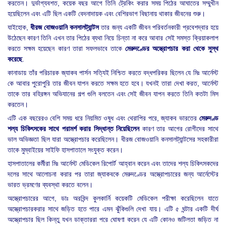
করতেন। দুর্ভাগ্যবশত, কয়েক বছর আগে তিনি ট্রেকিং করার সময় পিঠের আঘাতের সম্মুখীন
হয়েছিলেন এবং এটি ছিল একটি বেদনাদায়ক এবং বেশিরভাগ বিছানায় থাকার জীবনের শুরু।
যাইহোক,
ধীরজ বোজওয়ানি কনসালট্যান্টস
তার জন্য একটি জীবন পরিবর্তনকারী প্রবেশদ্বার হয়ে
উঠেছেন কারণ তিনি এখন তার পিঠের ব্যথা নিয়ে চিন্তা না করে আবার সেই সমস্ত ক্রিয়াকলাপ
করতে সক্ষম হয়েছেন কারণ তারা সফলভাবে তাকে
মেরুদণ্ডের অস্ত্রোপচার করা থেকে সুস্থ
করেছে
.
কানাডায় তাঁর পরিচারক জ্যাকব পার্সন সত্যিই নিশ্চিত করতে বদ্ধপরিকর ছিলেন যে মিঃ আর্নেস্ট
কে আবার পুরোপুরি তার জীবন যাপন করতে সক্ষম হতে হবে। যখনই তারা দেখা করত, আর্নেস্ট
তাকে তার বহিরঙ্গন অভিযানের গল্প গুলি বলতেন এবং সেই জীবন যাপন করতে তিনি কতটা মিস
করতেন।
এটি এক বছরেরও বেশি সময় ধরে নিয়মিত ওষুধ এবং থেরাপির পরে, জ্যাকব ভারতের
মেরুদণ্ড
শল্য চিকিৎসকের সাথে পরামর্শ করার সিদ্ধান্ত নিয়েছিলেন
কারণ তার আগের রোগীদের সাথে
ভাল অভিজ্ঞতা ছিল যারা অস্ত্রোপচার করেছিলেন। ধীরজ বোজওয়ানি কনসালট্যান্টসের সহকারীরা
তাকে মুম্বাইয়ের সাইফি হাসপাতালে সংযুক্ত করেন।
হাসপাতালের কর্মীরা মিঃ আর্নেস্ট মেডিকেল রিপোর্ট আহ্বান করেন এবং তাদের শল্য চিকিৎসকদের
দলের সাথে আলোচনা করার পর তারা জ্যাকবকে মেরুদণ্ডের অস্ত্রোপচারের জন্য আর্নেস্টের
ভারত ভ্রমণের ব্যবস্থা করতে বলেন।
অস্ত্রোপচারের আগে, ডাঃ অরবিন্দ কুলকার্নি কয়েকটি মেডিকেল পরীক্ষা করেছিলেন যাতে
অস্ত্রোপচারকরার সাথে জড়িত হতে পারে এমন ঝুঁকিগুলি দেখা যায়। এটি ৫ ঘন্টার একটি দীর্ঘ
অস্ত্রোপচার ছিল কিন্তু যখন ডাক্তাররা পরে ঘোষণা করেন যে এটি কোনও জটিলতা জড়িত না