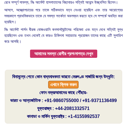
রেখে সম্পূর্ণ সাফল্য, মিঃ আর্নেস্ট হাসপাতালের বিছানায়ও সত্যিই আনন্দে উচ্ছ্বসিত ছিলেন।
আসলে, অস্ত্রোপচারের পরে তাকে সঠিকভাবে যত্ন নেওয়া হয়েছিল এবং তার আরোগ্যের
সময়কালে প্রাথমিকভাবে তাকে যে সমস্ত সতর্কতা অবলম্বন করতে হবে সে সম্পর্কে অবহিত করা
হয়েছিল।
মিঃ আর্নেস্ট পার্সন ধীরজ বোজওয়ানি কনসালট্যান্টসের পরিষেবা এবং যত্ন দেখে সত্যিই মুগ্ধ
হয়েছিলেন এবং তখন থেকেই যে কারও চিকিৎসা সহায়তার প্রয়োজন তাদের কাছে এটি সুপারিশ
করে আসছি।
আমাদের সমস্ত রোগীর প্রশংসাপত্র দেখুন
বিনামূল্যে পেতে কোন বাধ্যবাধকতা ভারতে মেরুদণ্ড সার্জারি জন্য উদ্ধৃতি:
এখানে ক্লিক করুন
ফোন নম্বরআমাদের কাছে পৌঁছায়-
ভারত ও আন্তর্জাতিক : +91-9860755000 / +91-9371136499
যুক্তরাজ্য : +44-2081332571
কানাডা ও মার্কিন যুক্তরাষ্ট্র : +1-4155992537