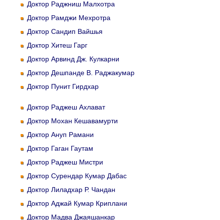
Доктор Раджниш Малхотра
Доктор Рамджи Мехротра
Доктор Сандип Вайшья
Доктор Хитеш Гарг
Доктор Арвинд Дж. Кулкарни
Доктор Дешпанде В. Раджакумар
Доктор Пунит Гирдхар
Доктор Раджеш Ахлават
Доктор Мохан Кешавамурти
Доктор Ануп Рамани
Доктор Гаган Гаутам
Доктор Раджеш Мистри
Доктор Сурендар Кумар Дабас
Доктор Лиладхар Р. Чандан
Доктор Аджай Кумар Криплани
Доктор Мадва Джаяшанкар