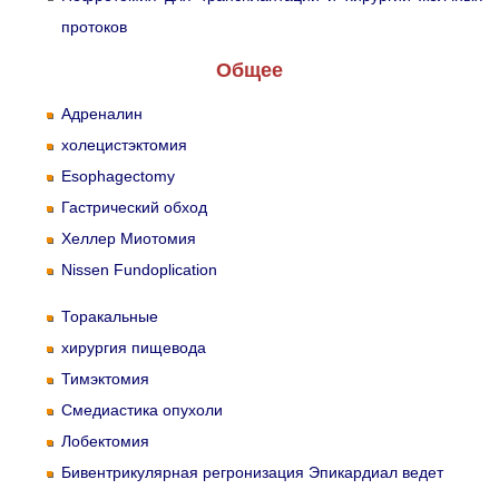
протоков
Общее
Адреналин
холецистэктомия
Esophagectomy
Гастрический обход
Хеллер Миотомия
Nissen Fundoplication
Торакальные
хирургия пищевода
Тимэктомия
Смедиастика опухоли
Лобектомия
Бивентрикулярная регронизация Эпикардиал ведет