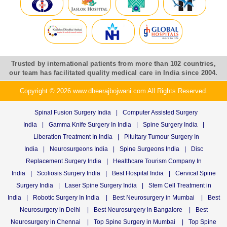
Trusted by international patients from more than 102 countries,
our team has facilitated quality medical care in India since 2004.
Copyright © 2026 www.dheerajbojwani.com All Rights Reserved.
Spinal Fusion Surgery India
|
Computer Assisted Surgery
India
|
Gamma Knife Surgery In India
|
Spine Surgery India
|
Liberation Treatment In India
|
Pituitary Tumour Surgery In
India
|
Neurosurgeons India
|
Spine Surgeons India
|
Disc
Replacement Surgery India
|
Healthcare Tourism Company In
India
|
Scoliosis Surgery India
|
Best Hospital India
|
Cervical Spine
Surgery India
|
Laser Spine Surgery India
|
Stem Cell Treatment in
India
|
Robotic Surgery In India
|
Best Neurosurgery in Mumbai
|
Best
Neurosurgery in Delhi
|
Best Neurosurgery in Bangalore
|
Best
Neurosurgery in Chennai
|
Top Spine Surgery in Mumbai
|
Top Spine