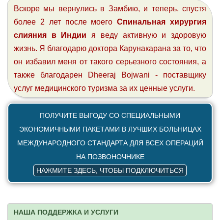
Вскоре мы вернулись в Замбию, и теперь, спустя
более 2 лет после моего
Спинальная хирургия
слияния в Индии
я веду активную и здоровую
жизнь. Я благодарю доктора Карунакарана за то, что
он избавил меня от такого серьезного состояния, а
также благодарен Dheeraj Bojwani - поставщику
услуг медицинского туризма за их ценные услуги.
ПОЛУЧИТЕ ВЫГОДУ СО СПЕЦИАЛЬНЫМИ
ЭКОНОМИЧНЫМИ ПАКЕТАМИ В ЛУЧШИХ БОЛЬНИЦАХ
МЕЖДУНАРОДНОГО СТАНДАРТА ДЛЯ ВСЕХ ОПЕРАЦИЙ
НА ПОЗВОНОЧНИКЕ
НАЖМИТЕ ЗДЕСЬ, ЧТОБЫ ПОДКЛЮЧИТЬСЯ
НАША ПОДДЕРЖКА И УСЛУГИ